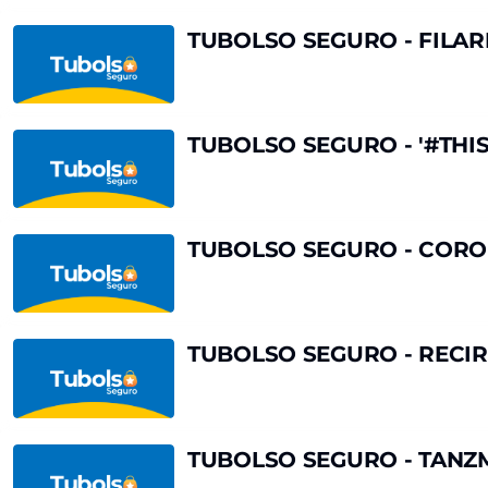
ORQUESTA
FILARMÓNICA
TUBOLSO
TUBOLSO SEGURO - FILA
BGT
SEGURO
-
-
CUMPLEAÑOS
FILARMÓNICA
BGT
JOVEN
TUBOLSO
TUBOLSO SEGURO - '#THISI
DE
SEGURO
COLOMBIA
-
'#THISISBEAUTY'
-
TUBOLSO
TUBOLSO SEGURO - CORO
LISI
SEGURO
ESTARÀS,
-
BÉLGICA
CORO
DE
TUBOLSO
TUBOLSO SEGURO - RECIR
LA
SEGURO
ÓPERA
-
DE
RECIRQUEL,
COLOMBIA
HUNGRÍA
TUBOLSO
TUBOLSO SEGURO - TANZM
-
SEGURO