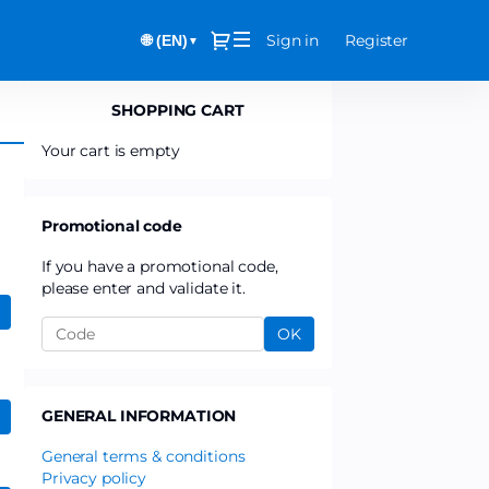
Dialog
Sign in
Register
🌐 (EN)
▼
SHOPPING CART
Your cart is empty
Promotional code
If you have a promotional code,
please enter and validate it.
OK
GENERAL INFORMATION
General terms & conditions
Privacy policy