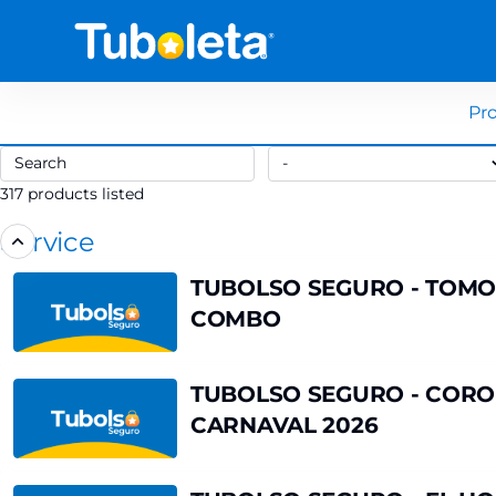
Product
list
-
Tuboleta.com
Pr
Search
-
317 products listed
Service
TUBOLSO
TUBOLSO SEGURO - TOM
SEGURO
COMBO
-
TOMORROWLAND
PRESENTS
TUBOLSO
TUBOLSO SEGURO - CORO
CORE
SEGURO
CARNAVAL 2026
-
-
COMBO
CORONACION
DE