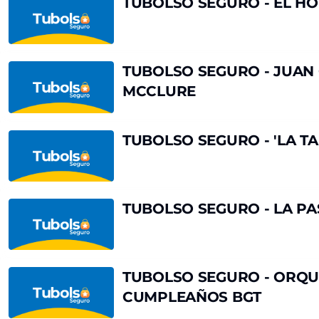
TUBOLSO
TUBOLSO SEGURO - EL H
LOS
SEGURO
REYES
-
DEL
EL
CARNAVAL
HOLANDÉS
TUBOLSO
TUBOLSO SEGURO - JUAN 
2026
ERRANTE
SEGURO
MCCLURE
-
JUAN
CARLOS
TUBOLSO
TUBOLSO SEGURO - 'LA T
HIGUITA,
SEGURO
VIOLÍN,
-
Y
'LA
MAC
TABERNERA
TUBOLSO
TUBOLSO SEGURO - LA P
MCCLURE
DEL
SEGURO
PUERTO'
-
LA
PASIÓN
TUBOLSO
TUBOLSO SEGURO - ORQU
SEGÚN
SEGURO
CUMPLEAÑOS BGT
SAN
-
MATEO