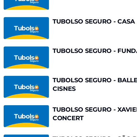
'PARADISUM'
-
TANZMAINZ,
ALEMANIA
TUBOLSO
TUBOLSO SEGURO - CASA 
-
SEGURO
'SOUL
-
CHAIN'
CASA
FLAMENCO
TUBOLSO
TUBOLSO SEGURO - FUND
-
SEGURO
EL
-
DUENDE
FUNDACIÓN
ESTÁ
NACIONAL
TUBOLSO
TUBOLSO SEGURO - BALLE
AQUÍ
BATUTA
SEGURO
CISNES
-
BALLET
DE
TUBOLSO
TUBOLSO SEGURO - XAVIE
SANTIAGO
SEGURO
CONCERT
-
-
EL
XAVIER
LAGO
SABATA,